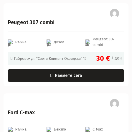
Peugeot
Peugeot 307 combi
Peugeot 307
Ръчна
Дизел
combi
30
€
/ ден
Габрово-ул. "Свети Климент Охридски" 15
Наемете сега
Ford
Ford C-max
Ръчна
Бензин
C-Max