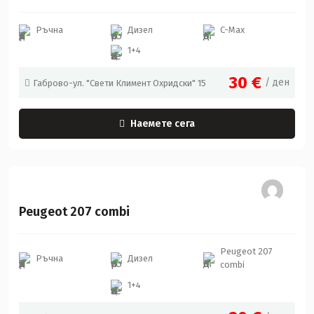
Ръчна
Дизел
C-Max
1+4
30
€
/ ден
Габрово-ул. "Свети Климент Охридски" 15
Наемете сега
Peugeot
Peugeot 207 combi
Peugeot 207
Ръчна
Дизел
combi
1+4