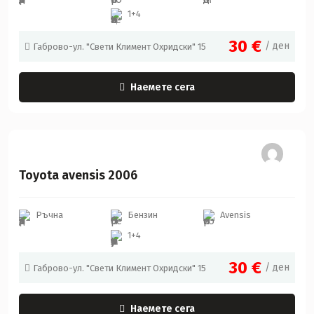
1+4
30
€
/ ден
Габрово-ул. "Свети Климент Охридски" 15
Наемете сега
Toyota
Toyota avensis 2006
Ръчна
Бензин
Avensis
1+4
30
€
/ ден
Габрово-ул. "Свети Климент Охридски" 15
Наемете сега