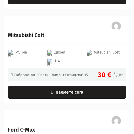
Mitsubishi
Mitsubishi Colt
Ръчна
Дизел
Mitsubishi Colt
1+4
30
€
/ ден
Габрово-ул. "Свети Климент Охридски" 15
Наемете сега
Ford
Ford C-Max