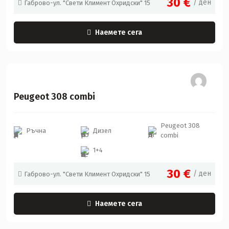
30
€
/ ден
Габрово-ул. "Свети Климент Охридски" 15
Наемете сега
Peugeot
Peugeot 308 combi
Peugeot 308
Ръчна
Дизел
combi
1+4
30
€
/ ден
Габрово-ул. "Свети Климент Охридски" 15
Наемете сега