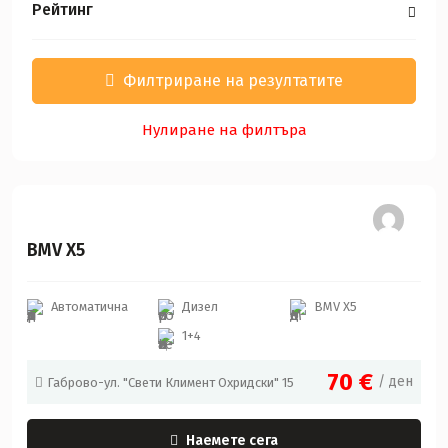
Рейтинг
Филтриране на резултатите
Нулиране на филтъра
BMV
BMV Х5
Автоматична
Дизел
BMV Х5
1+4
70
€
/ ден
Габрово-ул. "Свети Климент Охридски" 15
Наемете сега