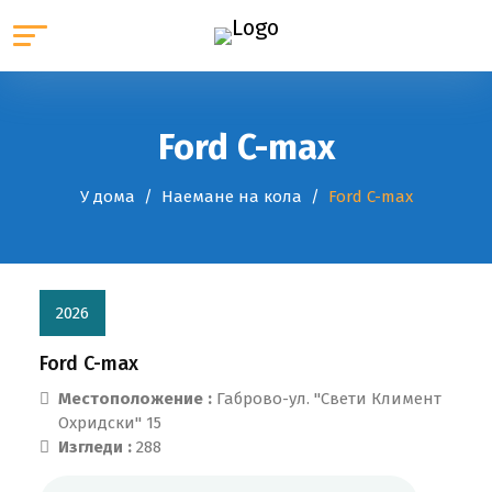
Ford C-max
У дома
Наемане на кола
Ford C-max
2026
Ford C-max
Местоположение :
Габрово-ул. "Свети Климент
Охридски" 15
Изгледи :
288