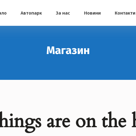
ало
Автопарк
За нас
Новини
Контакти
Магазин
hings are on the