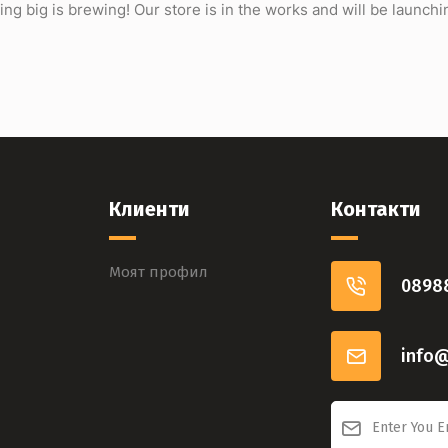
ng big is brewing! Our store is in the works and will be launchi
Клиенти
Контакти
Моят профил
0898
info@