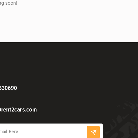
ng soon!
830690
rent2cars.com