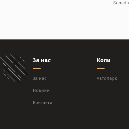
Somethi
За нас
Коли
За нас
Автопарк
Новини
Контакти