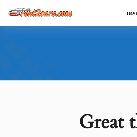
Нач
Great t