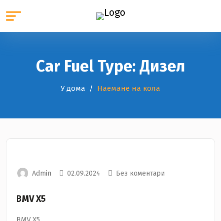
Car Fuel Type:
Дизел
У дома
Наемане на кола
Admin
02.09.2024
Без коментари
BMV Х5
BMV Х5